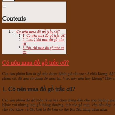
Contents
Có nên mua đồ gỗ trắc cũ?
1. Có nên mua đồ gỗ trắc cũ?
2. Lưu ý khi mua đồ gỗ trắc
cũ
3. Địa chỉ mua đồ gỗ trắc cũ
tốt
Có nên mua đồ gỗ trắc cũ?
Các sản phẩm làm từ gỗ trắc được đánh giá rất cao về chất lượng, độ
phẩm cũ, đã qua sử dụng để mua lại. Việc này nên hay không? Hãy cù
1. Có nên mua đồ gỗ trắc cũ?
Các sản phẩm đồ gỗ luôn là sự lựa chọn hàng đầu cho mọi không gian 
Khác với những loại gỗ thông thường, thớ của gỗ mịn, vân đều đẹp, c
cho sức khỏe và đặc biệt là độ bền có thể lên đến hàng trăm năm.