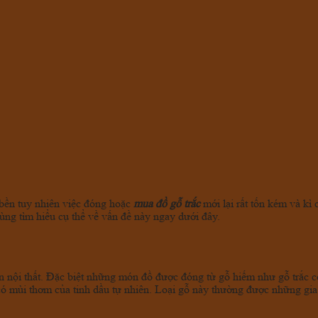
 bền tuy nhiên việc đóng hoặc
mua đồ gỗ trắc
mới lại rất tốn kém và kì
ng tìm hiểu cụ thể về vấn đề này ngay dưới đây.
nội thất. Đặc biệt những món đồ được đóng từ gỗ hiếm như gỗ trắc còn đ
ó mùi thơm của tinh dầu tự nhiên. Loại gỗ này thường được những gia đ