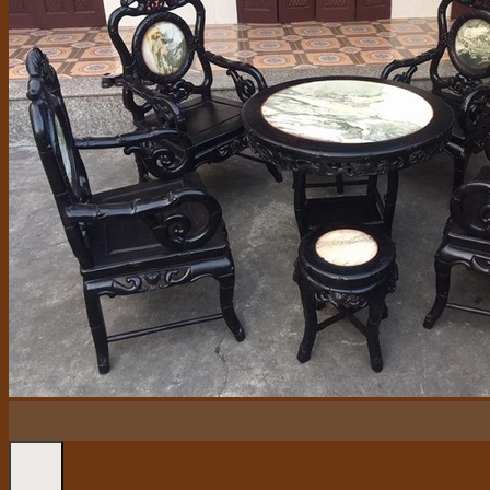
Tin Tức
Liên Hệ
18
Th9