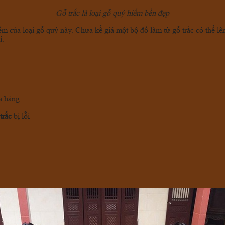
Gỗ trắc là loại gỗ quý hiếm bền đẹp
m của loại gỗ quý này. Chưa kể giá một bộ đồ làm từ gỗ trắc có thể l
í.
ua hàng
trắc
bị lỗi