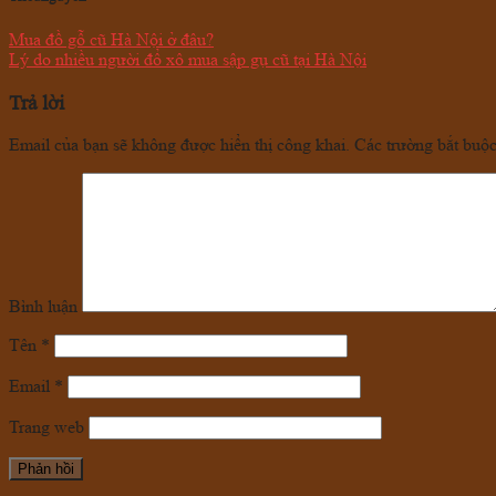
Mua đồ gỗ cũ Hà Nội ở đâu?
Lý do nhiều người đổ xô mua sập gụ cũ tại Hà Nội
Trả lời
Email của bạn sẽ không được hiển thị công khai.
Các trường bắt buộ
Bình luận
Tên
*
Email
*
Trang web