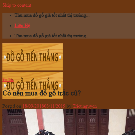
Skip to content
Thu mua đồ gỗ giá tốt nhất thị trường...
Liên Hệ
Thu mua đồ gỗ giá tốt nhất thị trường...
Tin Tức
Có nên mua đồ gỗ trắc cũ?
Posted on
18/09/2018
03/11/2019
by
Trieunguyen
TRANG CHỦ
Giới Thiệu
Dịch Vụ
Sản Phẩm