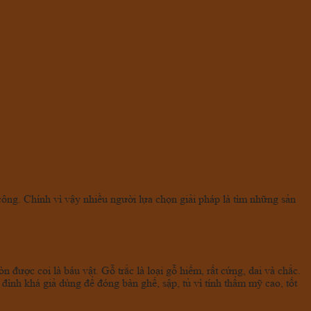
 công. Chính vì vậy nhiều người lựa chọn giải pháp là tìm những sản
ược coi là báu vật. Gỗ trắc là loại gỗ hiếm, rất cứng, dai và chắc.
ình khá giả dùng để đóng bàn ghế, sập, tủ vì tính thẩm mỹ cao, tốt