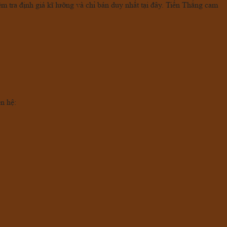
 tra định giá kĩ lưỡng và chỉ bán duy nhất tại đây. Tiến Thắng cam
ên hệ: