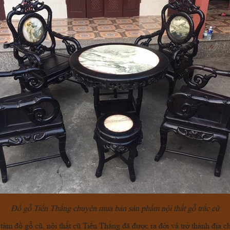
Đồ gỗ Tiến Thắng chuyên mua bán sản phẩm nội thất gỗ trắc cũ
tâm đồ gỗ cũ, nội thất cũ Tiến Thắng đã được ra đời và trở thành địa 