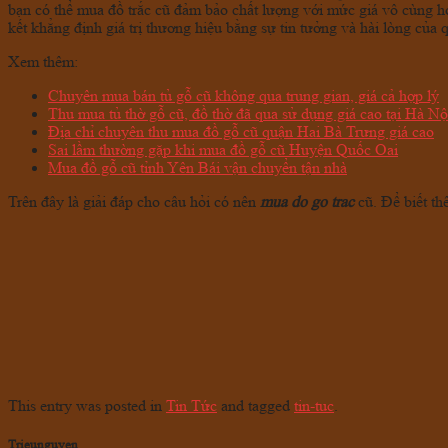
bạn có thể mua đồ trắc cũ đảm bảo chất lượng với mức giá vô cùng hợ
kết khẳng định giá trị thương hiệu bằng sự tin tưởng và hài lòng của
Xem thêm:
Chuyên mua bán tủ gỗ cũ không qua trung gian, giá cả hợp lý
Thu mua tủ thờ gỗ cũ, đồ thờ đã qua sử dụng giá cao tại Hà Nộ
Địa chỉ chuyên thu mua đồ gỗ cũ quận Hai Bà Trưng giá cao
Sai lầm thường gặp khi mua đồ gỗ cũ Huyện Quốc Oai
Mua đồ gỗ cũ tỉnh Yên Bái vận chuyển tận nhà
Trên đây là giải đáp cho câu hỏi có nên
mua do go trac
cũ. Để biết th
This entry was posted in
Tin Tức
and tagged
tin-tuc
.
Trieunguyen