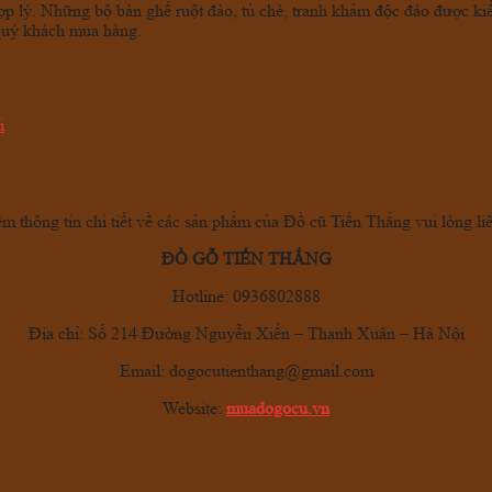
p lý. Những bộ bàn ghế ruột đào, tủ chè, tranh khảm độc đáo được kiểm
 quý khách mua hàng.
i
êm thông tin chi tiết về các sản phẩm của Đồ cũ Tiến Thắng vui lòng li
ĐỒ GỖ TIẾN THẮNG
Hotline: 0936802888
Địa chỉ: Số 214 Đường Nguyễn Xiển – Thanh Xuân – Hà Nội
Email:
dogocutienthang@gmail.com
Website:
muadogocu.vn