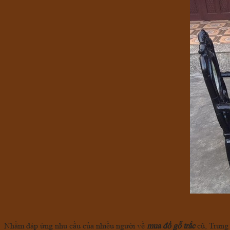
Nhằm đáp ứng nhu cầu của nhiều người về
mua đồ gỗ trắc
cũ, Trung 