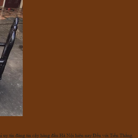
chỉ uy tín đáng tin cậy hàng đầu Hà Nội hiện nay.Đến với Tiến Thắng,