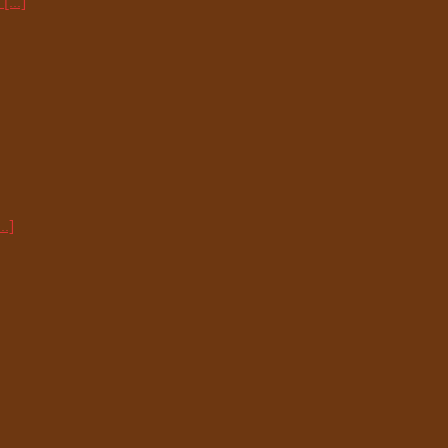
[...]
..]