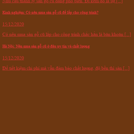
Nhu cầu thanh lý sàn gỗ cũ đang phổ biến. Đi kèm đó là sự [...]
Kinh nghiệm: Có nên mua sàn gỗ cũ để lắp cho công trình?
15/12/2020
Có nên mua sàn gỗ cũ lắp cho công trình chắc hẳn là băn khoăn [...]
Hà Nội: Nên mua sàn gỗ cũ ở đâu uy tín và chất lượng
15/12/2020
Để tiết kiệm chi phí mà vẫn đảm bảo chất lượng, độ bền thì sàn [...]