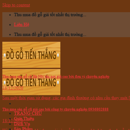
Skip to content
Thu mua đồ gỗ giá tốt nhất thị trường...
Liên Hệ
Thu mua đồ gỗ giá tốt nhất thị trường...
Thu mua sàn gỗ cũ Hà Nội tận nơi giá cao bởi đơn vị chuyên nghiệp
18/12/2020
Sau một thời gian sử dụng, các gia đình thường có nhu cầu thay mới [.
Thu mua sàn gỗ cũ giá cao bởi công ty chuyên nghiệp 0936802888
TRANG CHỦ
Giới Thiệu
18/12/2020
Dịch Vụ
Sản Phẩm