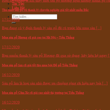
Hầu hết chúng ta khi thay mới sàn gỗ thường nghĩ những thanh gỗ cũ 
Tin Tức
Liên Hệ
Thu mua sàn gỗ cũ thanh lý chuyên nghiệp giá tốt nhất miền Bắc
17/12/2020
Bạn đang có ý định thanh lý sàn gỗ đã cũ trước khi mua sàn [...]
Mua sàn gỗ Hương cũ giá cao tại Hà Nội – Tiến Thắng
17/12/2020
Bạn muốn thanh lý sàn gỗ Hương đã qua sử dụng, hãy liên hệ ngay [.
Mua sàn gỗ lim cũ giá tốt thu mua bởi Đồ gỗ Tiến Thắng
16/12/2020
Sàn gỗ lim là loại sàn nhà được ưa chuộng rộng rãi hiện nay bởi [...]
Mua sàn gỗ Căm Xe cũ giá cao nhất thị trường tại Tiến Thắng
16/12/2020